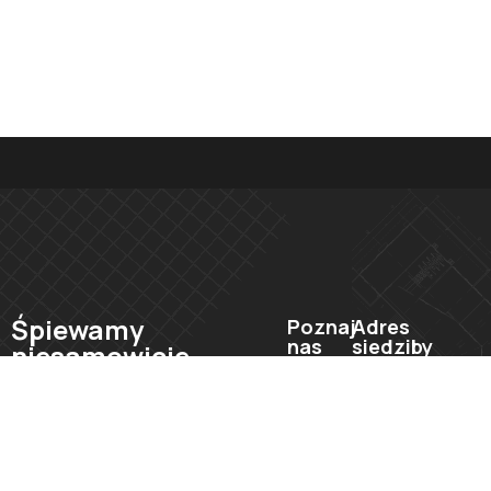
Śpiewamy
Poznaj
Adres
nas
siedziby
niesamowicie
dobrze się
90-273 Łódź,
O nas
bawiąc
Rewolucji 1905 r.
Aktualności
+48 510 041 119
9/5U
Kontakt